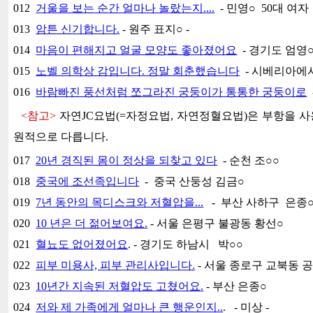
012
거울을 보는 순간 얼마나 놀랐는지....
- 민영○ 50대 여자
013
암튼 신기합니다.
- 원주 표지○ -
014
마음이 편해지고 얼굴 모양도 좋아졌어요
- 경기도 엄영
015
노벨 의학상 감입니다. 정말 회춘했습니다
- 시베리아에
016
바람빠진 풍선처럼 쪼그라진 궁둥이가 통통한 궁둥이로
<참고>
자연JC요법(=자정요법, 자연정혈요법)은 부항을 사
원적으로 다릅니다.
017
20년 경직된 몸이 정상을 되찾고 있다
- 순천 조○○
018
중국에 조선족입니다
- 중국 산둥성 김금○
019
7년 동안의 목디스크와 저혈압을...
- 부산 사하구 은종○
020
10 년은 더 젊어보여요.
- 서울 은평구 불광동 황선○
021
혈뇨도 없어졌어요
. - 경기도 하남시 박○○
022
피부 미용사, 피부 관리사입니다.
- 서울 종로구 교북동 
023
10년간 지속된 저혈압도 고쳤어요.
- 부산 은종○
024
저와 제 가족에게 얼마나 큰 행운인지..
. - 미상 -