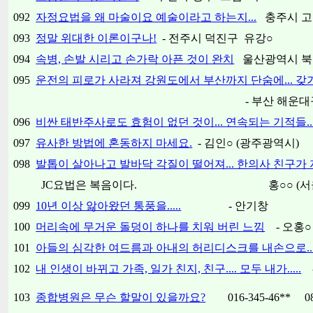
092
자정요법을 왜 마술이요 예술이라고 하는지...
충주시 고
093
정말 위대한 이론이구나!
- 전주시 덕진구 유강○
094
속병, 손발 시리고 손가락 아픈 것이 완치
울산광역시 북
095
운전의 피로가 사라져 강원도에서 부산까지 단숨에... 갖
- 부산 해운대구 우1동
096
비싼 태반주사로도 효험이 없던 것이... 연속되는 기적들..
097
유사한 방법에 혼동하지 마세요.
- 김인○ (광주광역시)
098
발톱이 살아나고 발바닥 각질이 떨어져... 한의사 친구가 자
JC요법은 복음이다.
홍○○
(
099
10년 이상 앓아왔던 통풍을.....
- 안기창
100
머리속에 무거운 돌덩이 하나를 치워 버린 느낌
- 오홍
○
101
아들의 심각한 여드름과 아내의 허리디스크를 내손으로...
102
내 인생이 바뀌고 가족, 일가 친지, 친구.... 모두 내가.....
103
종합병원은 무슨 할말이 있을까요?
016-345-46** 