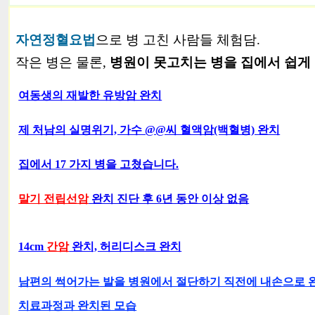
자연정혈요법
으로 병 고친 사람들 체험담.
작은 병은 물론,
병원이 못고치는 병을 집에서 쉽게
여동생의 재발한 유방암 완치
제 처남의 실명위기, 가수 @@씨 혈액암(백혈병) 완치
집에서 17 가지 병을 고쳤습니다.
말기 전립선암
완치 진단 후 6년 동안 이상 없음
14cm
간암
완치, 허리디스크 완치
남편의 썩어가는 발을 병원에서 절단하기 직전에 내손으로 
치료과정과 완치된 모습