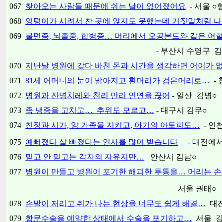
067
찾아오는 사람들 때문에 쉬는 날이 없어졌어요
- 서울 ○
068
엉덩이가 시려서 찬 곳에 앉지도 못했는데 거짓말처럼 나
069
불면증, 뇌졸중, 합병증… 머리에서 오공본드와 같은 어
- 부산시 수영구 김위
070
지난날 병원에 갖다 바친 돈과 시간을 생각하면 어이가 
071
81세 어머니의 눈이 밝아지고 흰머리가 검은머리로…
- 
072
병원과 잔병치레와 천리 만리 인연을 끊어
- 일산 김병○
073
족 냉증을 고치고… 추위도 모르고…
- 대구시 김무○
074
친정과 시가, 양 가족을 지키고, 아기의 아토피도…
- 인
075
예뻐졌다 살 빠졌다는 인사를 많이 받습니다
- 대전에서
076
믿고 안 믿고는 각자의 자유지만…
안산시 김남○
077
병원이 만들고 병원이 포기한 해괴한 투통을… 머리는 손 안
서울 권태○
078
손발이 저리고 쥐가 나는 현상을 너무도 쉽게 해결…
대전
079
항문수술을 예약한 상태에서 수술을 포기하고…
서울 강