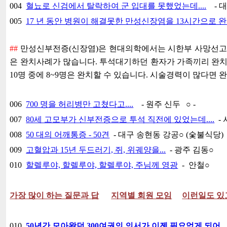
004
혈뇨로 신검에서 탈락하여 군 입대를 못했었는데....
- 
005
17 년 동안 병원이 해결못한 만성신장염을 13시간으로 
##
만성신부전증(신장염)은 현대의학에서는 시한부 사망선고
은 완치사례가 많습니다. 투석대기하던 환자가 가족끼리 완
10명 중에 8~9명은 완치할 수 있습니다. 시술경력이 많다면 
006
700 명을 허리병만 고쳤다고....
- 원주 신두
○ -
007
80세 고모부가 신부전증으로 투석 직전에 있었는데....
- 
008
50 대의 어깨통증 - 50견
- 대구 송현동 강공
○
(숯불식당)
009
고혈압과 15년 두드러기, 쥐, 위궤양을...
- 광주 김동
○
010
할렐루야, 할렐루야, 할렐루야, 주님께 영광
- 안철○
가장 많이 하는 질문과 답
지역별 회원 모임
이런일도 있
010
50년간 모아왔던 300여권의 의서가 이젠 필요없게 되어