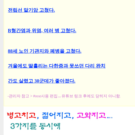
전립선 말기암 고쳤다.
B형간염과 위염, 여러 병 고쳤다.
88세 노인 기관지와 폐병을 고쳤다.
겨울에도 딸흘리는 다한증과 못쓰던 다리 완치
간도 살렸고 30군데가 좋아졌다.
-관리자 참고 > #rest사용 편집ㅡ유튜브 링크 후에도 닫히지 아니함.