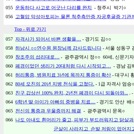
055
운동하다 사고로 어긋난 다리를 완치
- 청주시 박기○
056
고혈압 악성아토피는 물론 척추측만증 자궁후굴증 기관
Top - 위로 가기
057
자격사가 되어서 바쁜 생활을…
- 경기도 김○○
058
하남시 ○○연수원 원장님께 감사드립니다
- 서울 성동구 
059
창조주의 섭리대로…
- 광주광역시 정○○ 60세, 신문기
060
폐경이었던 생리가 20대처럼 다시 시작되고…
- 경남 김
061
허리통증, 병원치료 3년에 목까지 통증이 확산
- 대구시 
062
80세 모친의 20년 지병 천식을 고쳤다.
- 1급 자격사 엄승
063
친구 갑상선 100% 완치, 2년전 폐경이 다시 되돌아와...
.
064
6학년 딸 아이가 아빠의 중병을 치료....
- 경기도 안산 배
065
전신의 통증과 우울증까지 해결
- 광주광역시 문옥○
066
나도 아내도 흰머리가 줄고, 피부가 부드러워지고 닭살
군살이 사라지고 손발 저림이 없어지고.