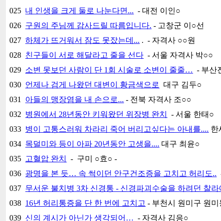
025
내 인생을 크게 둘로 나눈다면...
- 대전 이인○
026
구원의 주님께 감사드릴 따름입니다.
- 고창군 이○선
027
하체가 뜨거워서 잠도 못잤는데...
. - 자격사 ○○원
028
친구들이 서로 해달라고 줄을 선다
- 서울 자격사 박○○
029
소변 못보던 사람이 단 1회 시술로 소변이 줄줄…
- 부산
030
언제나 검게 나왔던 대변이 황금색으로
대구 김두○
031
아들의 맹장염을 내 손으로...
- 전북 자격사 조○○
032
병원에서 28년동안 키워왔던 위장병 완치
- 서울 한태○
033
병이 고통스러워 차라리 죽어 버리고싶다는 아내를....
한세
034
목덜미와 등이 아파 20년동안 고생을....
대구 최윤○
035
고혈압 완치
- 구미 ○효○ -
036
광명을 본 듯… 속 썩이던 안구건조증을 고치고 허리도..
037
무서운 불치병 3차 신경통 - 신경파괴수술을 하려던 찰라에.
038
16년 허리통증을 단 한 번에 고치고
- 부천시 원미구 원미
039
신의 계시가 아닌가 생각되어…
- 자격사 김응○