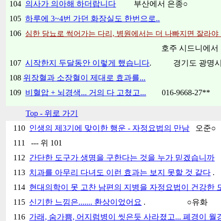
104
의사가 의아해 하더랍니다
부산에서 은종
○
105
하루에 3~4번 가던 화장실도 한번으로..
106
심한 당뇨로 썩어가는 다리, 병원에서는 더 나빠지면 잘라야 
호주 시드니에서 
107
시작한지 두달동안 이렇게 했습니다
.
경기도 광명시
108
위장혈과 소장혈이 제대로 효과를...
109
비혈압 + 뇌경색... 거의 다 고쳤고...
016-9668-27**
Top - 위로 가기
110
인생의 제3기에 맞이한 행운 - 자정요법의 만남
오준○
111 --- 위 101
112
간단한 도구가 생명을 구한다는 것을 누가 믿겠습니까
113
치과를 아무리 다녀도 이런 효과는 보지 못할 것 같다
.
114
현대의학이 못 고찬 남편의 지병을 자정요법이 건강한 모습
115
신기한 느낌은....... 환상이었어요
. ○유화
116
가래, 숨가쁨, 어지럼병이 씻은듯 사라졌고... 폐경이 월경