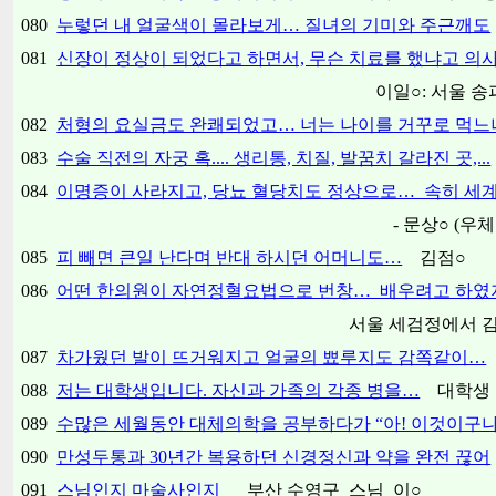
080
누렇던 내 얼굴색이 몰라보게… 질녀의 기미와 주근깨도
081
신장이 정상이 되었다고 하면서, 무슨 치료를 했냐고 의
이일○: 서울 송파구 
082
처형의 요실금도 완쾌되었고… 너는 나이를 거꾸로 먹느
083
수술 직전의 자궁 혹.... 생리통, 치질, 발꿈치 갈라진 곳,...
084
이명증이 사라지고, 당뇨 혈당치도 정상으로… 속히 세
- 문상○ (우체국장
085
피 빼면 큰일 난다며 반대 하시던 어머니도…
김점○
086
어떤 한의원이 자연정혈요법으로 번창… 배우려고 하였지만
서울 세검정에서 김재
087
차가웠던 발이 뜨거워지고 얼굴의 뾰루지도 감쪽같이…
088
저는 대학생입니다. 자신과 가족의 각종 병을…
대학생 
089
수많은 세월동안 대체의학을 공부하다가 “아! 이것이구나
090
만성두통과 30년간 복용하던 신경정신과 약을 완전 끊어
091
스님인지 마술사인지
부산 수영구 스님 이○