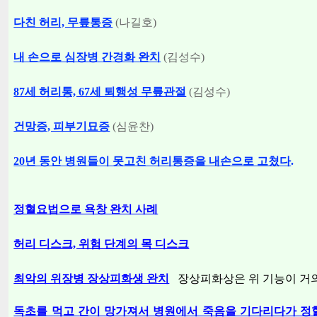
다친 허리, 무릎통증
(나길호)
내 손으로 심장병 간경화 완치
(김성수)
87세 허리통, 67세 퇴행성 무릎관절
(김성수)
건망증, 피부기묘증
(심윤찬)
20년 동안 병원들이 못고친 허리통증을 내손으로 고쳤다
.
정혈요법으로 욕창 완치 사례
허리 디스크, 위험 단계의 목 디스크
최악의 위장병 장상피화생 완치
장상피화상은 위 기능이 거
독초를 먹고 간이 망가져서 병원에서 죽음을 기다리다가 정