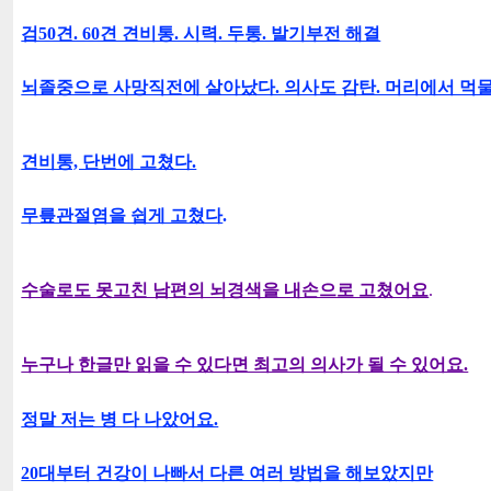
검50견. 60견 견비통. 시력. 두통. 발기부전 해결
뇌졸중으로 사망직전에 살아났다. 의사도 감탄. 머리에서 먹물
견비통, 단번에 고쳤다.
무릎관절염을 쉽게 고쳤다
.
수술로도 못고친 남편의 뇌경색을 내손으로 고쳤어요
.
누구나 한글만 읽을 수 있다면 최고의 의사가 될 수 있어요.
정말 저는 병 다 나았어요.
20대부터 건강이 나빠서 다른 여러 방법을 해보았지만