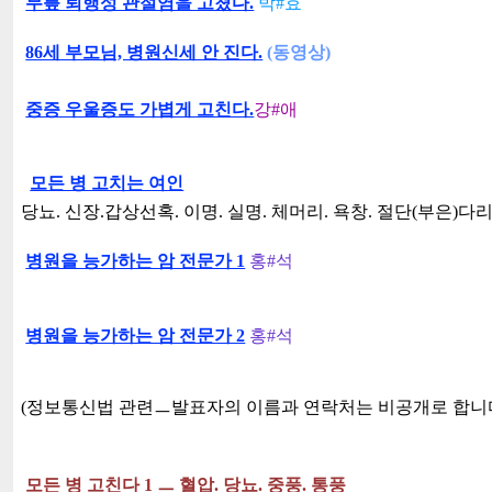
무릎 퇴행성 관절염을 고쳤다.
박#효
86세 부모님, 병원신세 안 진다.
(동영상)
중증 우울증도 가볍게 고친다.
강#애
모든 병 고치는 여인
당뇨. 신장.갑상선혹. 이명. 실명. 체머리. 욕창. 절단(부은)다
병원을 능가하는 암 전문가 1
홍#석
병원을 능가하는 암 전문가 2
홍#석
(정보통신법 관련ㅡ발표자의 이름과 연락처는 비공개로 합니다
모든 병 고친다 1 ㅡ 혈압. 당뇨. 중풍. 통풍