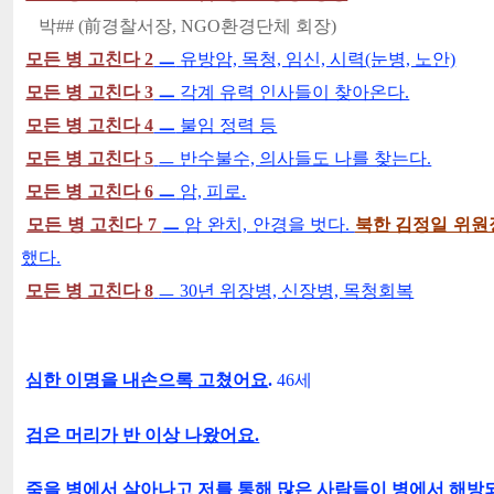
박## (前경찰서장, NGO환경단체 회장)
모든 병 고친다 2
ㅡ
유방암, 목청, 임신, 시력(눈병, 노안)
모든 병 고친다 3
ㅡ
각계 유력 인사들이 찾아온다.
모든 병 고친다 4
ㅡ
불임 정력 등
모든 병 고친다 5
ㅡ 반수불수, 의사들도 나를 찾는다.
모든 병 고친다 6
ㅡ
암, 피로.
모든 병 고친다 7
ㅡ
암 완치, 안경을 벗다.
북한 김정일 위원
했다.
모든 병 고친다 8
ㅡ 30년 위장병, 신장병, 목청회복
심한 이명을 내손으록 고쳤어요
.
46세
검은 머리가 반 이상 나왔어요.
죽을 병에서 살아나고 저를 통해 많은 사람들이 병에서 해방되고