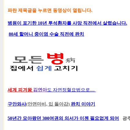
파란 제목글을 누르면 동영상이 열립니다.
병원이 포기한 10년 투석환자를 사망 직전에서 살렸습니다.
80세 할머니 중이염 수술 직전에 완치
세계 피겨왕
김연아
도 자연정혈요법으로....
구안와사
(안면마비, 입 돌아감)
완치 이야기
50년간 모아왔던 300여권의 의서가 이젠 필요없게 되어
광