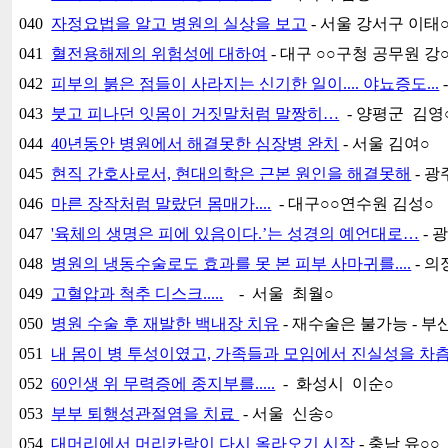
040
자정요법을 알고 병원의 실상을 보고
- 서울 강서구 이태
041
혈전용해제의 위험성에 대하여
- 대구 ○○구청 공무원 강
042
피부의 붉은 점들이 사라지는 신기한 일이.... 야뇨증도...
043
붓고 피나던 잇몸이 거짓말처럼 말짱히…
- 양평군 김영
044
40년동안 병원에서 해결못한 심장병 완치
- 서울 김여○
045
현직 간호사로서, 현대의학은 근본 원인을 해결못해
- 광
046
마른 장작처럼 말랐던 몸매가....
- 대구○○연수원 김성○
047
'육체의 생명은 피에 있음이다.’는 성경의 예언대로…
- 
048
병원의 냉동수술로도 효과를 못 본 피부 사마귀를....
- 의
049
고혈압과 척추 디스크.....
- 서울 최월○
050
병원 수술 후 재발한 백내장 치유
- 재수술은 불가능 - 부산
051
내 몸이 병 투성이였고, 가족들과 모임에서 진실성을 차
052
60인생 위 무력증에 종지부를.....
- 화성시 이순○
053
부부 퇴행성관절염을 치료
- 서울 신송○
054
대머리에서 머리카락이 다시 올라오기 시작
- 충남 유○○