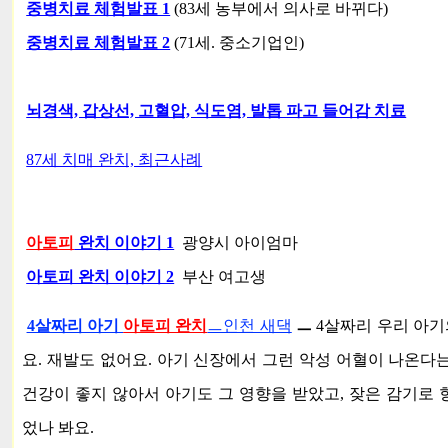
중병치료 체험발표 1
(83세 농부에서 의사로 바뀌다)
중병치료 체험발표 2
(71세. 중소기업인)
뇌경색, 갑상선, 고혈압, 식도염, 발톱 파고 들어감 치료
87세 치매 완치, 최근사례
아토피
완치 이야기 1
광양시 아이엄마
아토피 완치 이야기 2
부산 여고생
4살짜리 아기
아토피 완치
ㅡ인천 새댁
ㅡ
4살짜리 우리 아기
요. 재발도 없어요. 아기 신장에서 그런 악성 어혈이 나온다
건강이 좋지 않아서 아기도 그 영향을 받았고, 잦은 감기로
었나 봐요.