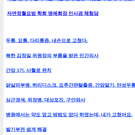
자연정혈요법 학회 명예회장 인사겸 체험담
두통. 요통. 다리통증. 내손으로 고쳤다.
북한 김정일 위원장의 부름을 받은 민간의사
간암 3기. 사혈로 완치
닭살피부병. 허리디스크. 요추간판탈출증. 간암말기. 만성두
심근경색. 위장병. 대상포진. 구안와사
병원에서는 약도 없고 방법도 없다 하였는데, 내가 고쳤어요.
발기부전 쉽게 해결